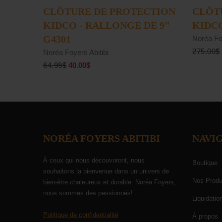
AJOUTER AU PANIER
CLÔTURE DE PROTECTION
CLÔT
KIDCO - RALLONGE DE 9"
KIDCO
G4301
Noréa Foy
275.00$
Noréa Foyers Abitibi
64.99$
40.00$
NORÉA FOYERS ABITIBI
NAVI
À ceux qui nous découvriront, nous
Boutique
souhaitons la bienvenue dans un univers de
Nos Produ
bien-être chaleureux et durable. Noréa Foyers,
nous sommes des passionnés!
Liquidatio
Politique de confidentialité
À propos