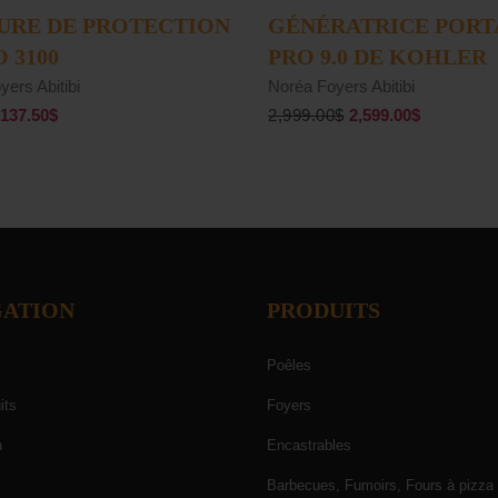
AJOUTER AU PANIER
AJOUTER AU PANIER
URE DE PROTECTION
GÉNÉRATRICE PORT
 3100
PRO 9.0 DE KOHLER
ers Abitibi
Noréa Foyers Abitibi
137.50$
2,999.00$
2,599.00$
GATION
PRODUITS
Poêles
its
Foyers
n
Encastrables
Barbecues, Fumoirs, Fours à pizza