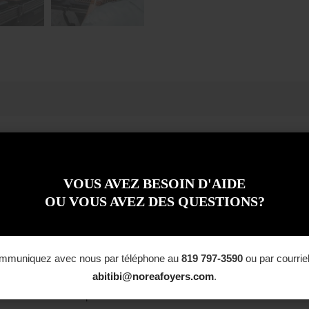
re en un. Quatre sondes vous permettent de répondre aux préférence
téine en toute confiance. Vous pouvez même surveiller votre cuisinière
VOUS AVEZ BESOIN D'AIDE
OU VOUS AVEZ DES QUESTIONS?
 pour une couverture de toute la maison.
artphone.
 ambiant dans chaque sonde peuvent surveiller simultanément la tempé
mmuniquez avec nous par téléphone au
819 797-3590
ou par courrie
abitibi@noreafoyers.com
.
s chaque étape du processus de cuisson pour garantir des résultats 
n fonction de la température et/ou de l’heure.