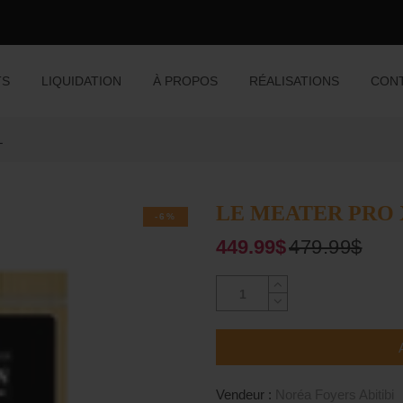
rs à pizza
TS
LIQUIDATION
À PROPOS
RÉALISATIONS
CON
L
s
LE MEATER PRO 
cha
-6%
449.99$
479.99$
Vendeur :
Noréa Foyers Abitibi