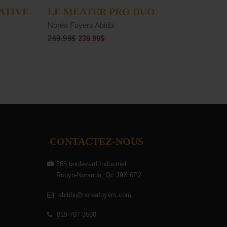
AJOUTER AU PANIER
ATIVE
LE MEATER PRO DUO
Noréa Foyers Abitibi
269.99$
239.99$
CONTACTEZ-NOUS
265 boulevard Industriel
Rouyn-Noranda, Qc J9X 6P2
abitibi@noreafoyers.com
819 797-3590