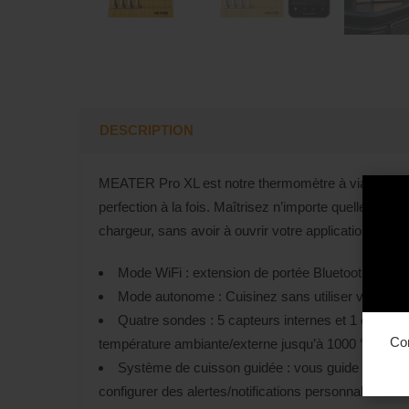
DESCRIPTION
MEATER Pro XL est notre thermomètre à viande quat
perfection à la fois. Maîtrisez n’importe quelle pro
chargeur, sans avoir à ouvrir votre application.
Mode WiFi : extension de portée Bluetooth à WiFi
Mode autonome : Cuisinez sans utiliser votre sm
Quatre sondes : 5 capteurs internes et 1 capteur
Co
température ambiante/externe jusqu’à 1000 °F.
Système de cuisson guidée : vous guide à traver
configurer des alertes/notifications personnalisées e